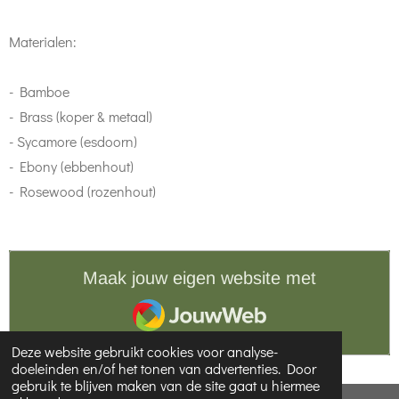
Materialen:
- Bamboe
- Brass (koper & metaal)
- Sycamore (esdoorn)
- Ebony (ebbenhout)
- Rosewood (rozenhout)
Maak jouw eigen website met
JouwWeb
Deze website gebruikt cookies voor analyse-
doeleinden en/of het tonen van advertenties. Door
gebruik te blijven maken van de site gaat u hiermee